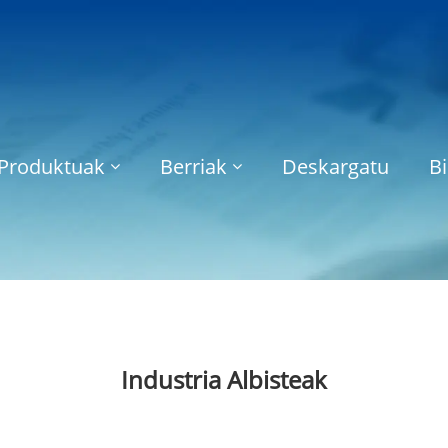
Produktuak
Berriak
Deskargatu
Bi
Industria Albisteak