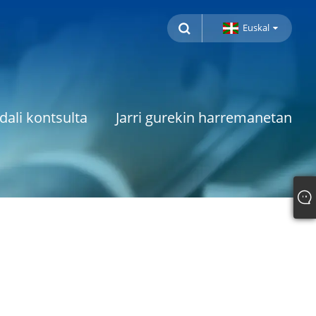
Euskal
dali kontsulta
Jarri gurekin harremanetan