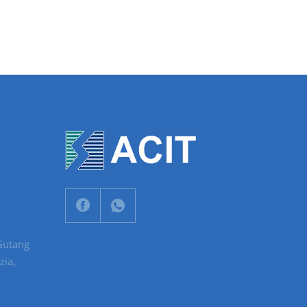
Gutang
zia,