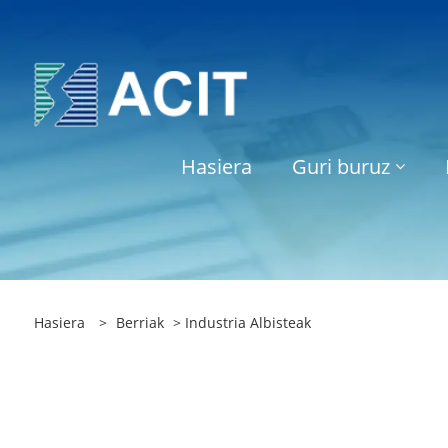
Hasiera
Guri buruz
Hasiera
>
Berriak
> Industria Albisteak