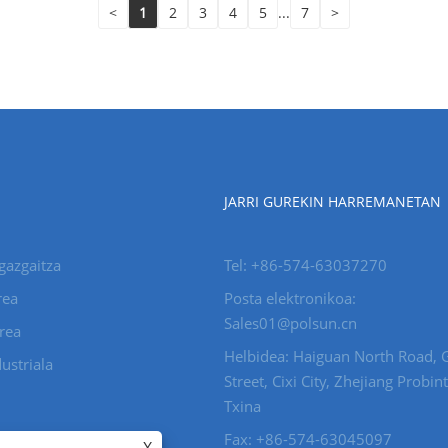
<
1
2
3
4
5
...
7
>
JARRI GUREKIN HARREMANETAN
gazgaitza
Tel: +86-574-63037270
rea
Posta elektronikoa:
Sales01@polsun.cn
rea
Helbidea: Haiguan North Road, 
ustriala
Street, Cixi City, Zhejiang Probint
Txina
Fax: +86-574-63045097