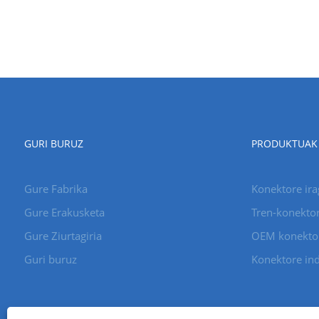
GURI BURUZ
PRODUKTUAK
Gure Fabrika
Konektore ira
Gure Erakusketa
Tren-konekto
Gure Ziurtagiria
OEM konekto
Guri buruz
Konektore ind